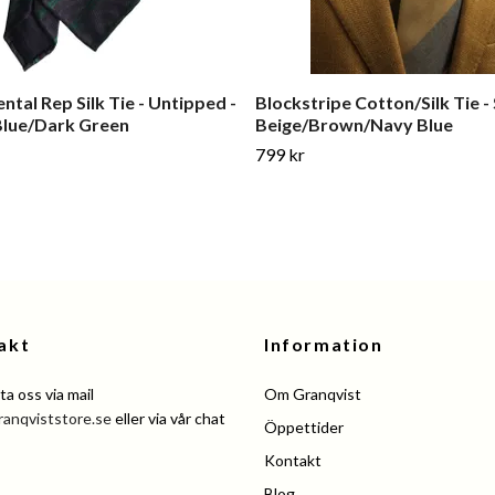
ntal Rep Silk Tie - Untipped -
Blockstripe Cotton/Silk Tie -
Blue/Dark Green
Beige/Brown/Navy Blue
799 kr
akt
Information
a oss via mail
Om Granqvist
ranqviststore.se
eller via vår chat
Öppettider
Kontakt
Blog