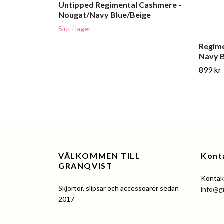
Untipped Regimental Cashmere -
Nougat/Navy Blue/Beige
Slut i lager
Regime
Navy 
899 kr
VÄLKOMMEN TILL
Kont
GRANQVIST
Kontakt
Skjortor, slipsar och accessoarer sedan
info@g
2017