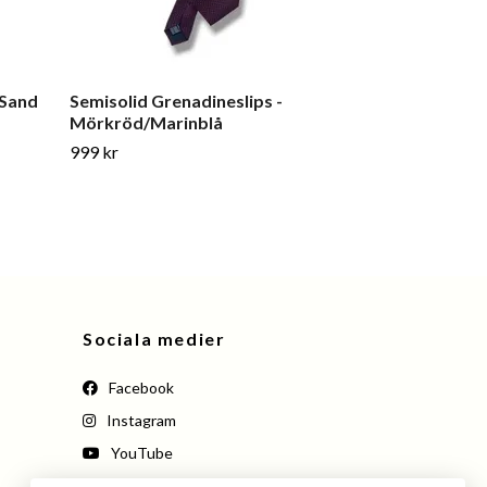
 Sand
Semisolid Grenadineslips -
Large Medallio
Mörkröd/Marinblå
Navy Blue/B
999 kr
999 kr
Sociala medier
Facebook
Instagram
YouTube
Pinterest