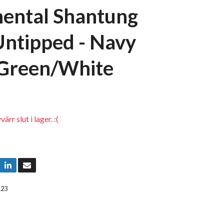
ental Shantung
 Untipped - Navy
Green/White
rr slut i lager. :(
123