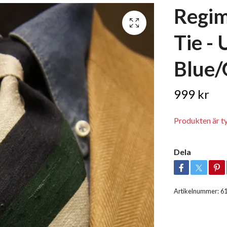
Regim
Tie -
Blue/
999 kr
Produkten är tyvä
Dela
Artikelnummer:
6