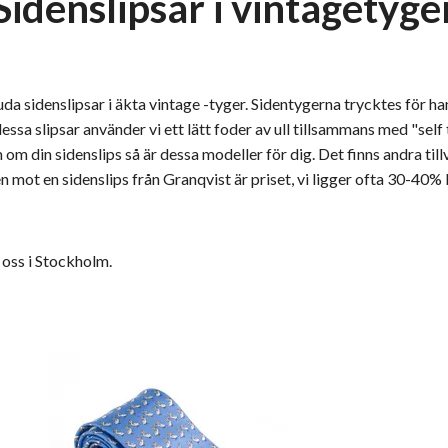
Sidenslipsar i vintagetyge
uda sidenslipsar i äkta vintage -tyger. Sidentygerna trycktes för ha
 dessa slipsar använder vi ett lätt foder av ull tillsammans med "self
m om din sidenslips så är dessa modeller för dig. Det finns andra ti
 mot en sidenslips från Granqvist är priset, vi ligger ofta 30-40% 
 oss i Stockholm.