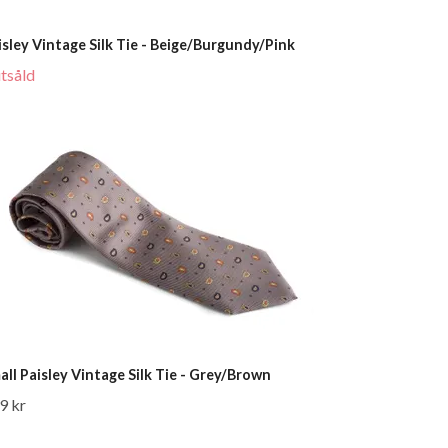
isley Vintage Silk Tie - Beige/Burgundy/Pink
utsåld
all Paisley Vintage Silk Tie - Grey/Brown
9 kr