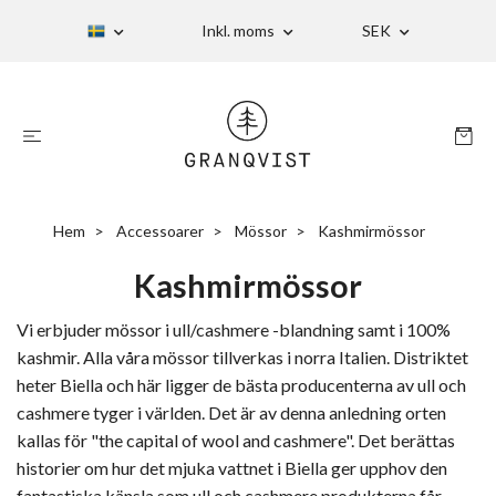
Inkl. moms
SEK
Hem
Accessoarer
Mössor
Kashmirmössor
Kashmirmössor
Vi erbjuder mössor i ull/cashmere -blandning samt i 100%
kashmir. Alla våra mössor tillverkas i norra Italien. Distriktet
heter Biella och här ligger de bästa producenterna av ull och
cashmere tyger i världen. Det är av denna anledning orten
kallas för "the capital of wool and cashmere". Det berättas
historier om hur det mjuka vattnet i Biella ger upphov den
fantastiska känsla som ull och cashmere produkterna får