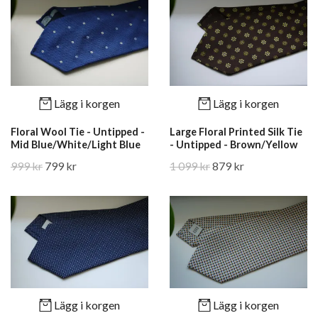
Lägg i korgen
Lägg i korgen
Floral Wool Tie - Untipped -
Large Floral Printed Silk Tie
Mid Blue/White/Light Blue
- Untipped - Brown/Yellow
999 kr
799 kr
1 099 kr
879 kr
Lägg i korgen
Lägg i korgen