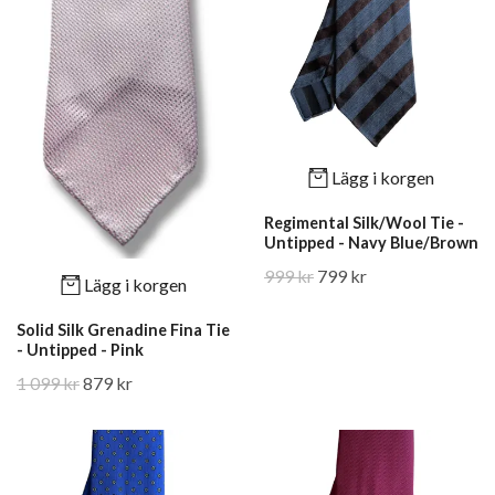
Lägg i korgen
Regimental Silk/Wool Tie -
Untipped - Navy Blue/Brown
999 kr
799 kr
Lägg i korgen
Solid Silk Grenadine Fina Tie
- Untipped - Pink
1 099 kr
879 kr