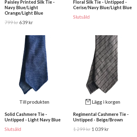
Paisley Printed Silk Tie -
Floral Silk Tie - Untipped -
Navy Blue/Light
Cerise/Navy Blue/Light Blue
Orange/Light Blue
Slutsåld
799 kr
639 kr
Till produkten
Lägg i korgen
Solid Cashmere Tie -
Regimental Cashmere Tie -
Untipped - Light Navy Blue
Untipped - Beige/Brown
Slutsåld
1 299 kr
1 039 kr