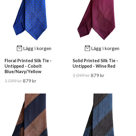
Lägg i korgen
Lägg i korgen
Floral Printed Silk Tie -
Solid Printed Silk Tie -
Untipped - Cobolt
Untipped - Wine Red
Blue/Navy/Yellow
1 099 kr
879 kr
1 099 kr
879 kr