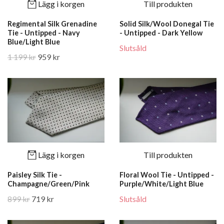
Lägg i korgen
Till produkten
Regimental Silk Grenadine
Solid Silk/Wool Donegal Tie
Tie - Untipped - Navy
- Untipped - Dark Yellow
Blue/Light Blue
Slutsåld
1 199 kr
959 kr
Lägg i korgen
Till produkten
Paisley Silk Tie -
Floral Wool Tie - Untipped -
Champagne/Green/Pink
Purple/White/Light Blue
899 kr
719 kr
Slutsåld