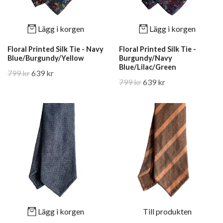
Lägg i korgen
Lägg i korgen
Floral Printed Silk Tie - Navy
Floral Printed Silk Tie -
Blue/Burgundy/Yellow
Burgundy/Navy
Blue/Lilac/Green
799 kr
639 kr
799 kr
639 kr
Lägg i korgen
Till produkten