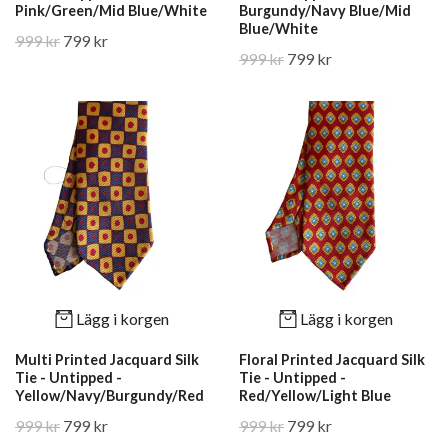
Pink/Green/Mid Blue/White
Burgundy/Navy Blue/Mid
Blue/White
999 kr
799 kr
999 kr
799 kr
Lägg i korgen
Lägg i korgen
Multi Printed Jacquard Silk
Floral Printed Jacquard Silk
Tie - Untipped -
Tie - Untipped -
Yellow/Navy/Burgundy/Red
Red/Yellow/Light Blue
999 kr
799 kr
999 kr
799 kr