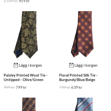
1 199 kr
959 kr
Lägg i korgen
Lägg i korgen
Paisley Printed Wool Tie -
Floral Printed Silk Tie -
Untipped - Olive/Green
Burgundy/Blue/Beige
999 kr
799 kr
799 kr
639 kr