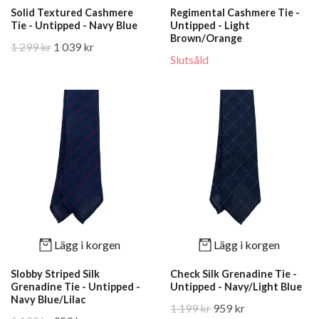
Solid Textured Cashmere
Regimental Cashmere Tie -
Tie - Untipped - Navy Blue
Untipped - Light
Brown/Orange
1 299 kr
1 039 kr
Slutsåld
Lägg i korgen
Lägg i korgen
Slobby Striped Silk
Check Silk Grenadine Tie -
Grenadine Tie - Untipped -
Untipped - Navy/Light Blue
Navy Blue/Lilac
1 199 kr
959 kr