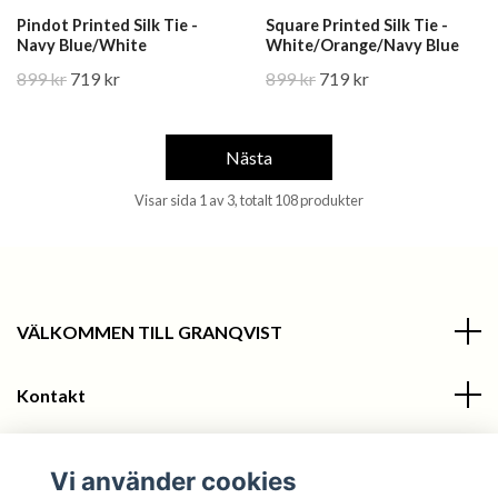
Pindot Printed Silk Tie -
Square Printed Silk Tie -
Navy Blue/White
White/Orange/Navy Blue
899 kr
719 kr
899 kr
719 kr
Nästa
Visar sida 1 av 3, totalt 108 produkter
VÄLKOMMEN TILL GRANQVIST
Kontakt
Information
Vi använder cookies