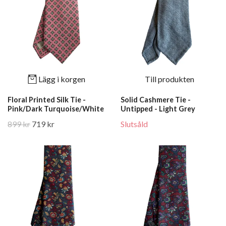
Lägg i korgen
Till produkten
Floral Printed Silk Tie -
Solid Cashmere Tie -
Pink/Dark Turquoise/White
Untipped - Light Grey
899 kr
719 kr
Slutsåld