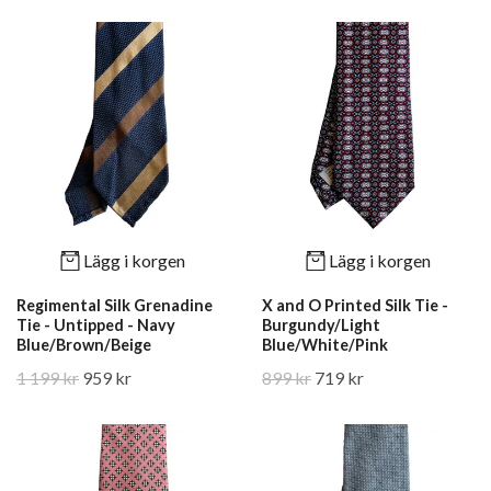
Lägg i korgen
Lägg i korgen
Regimental Silk Grenadine
X and O Printed Silk Tie -
Tie - Untipped - Navy
Burgundy/Light
Blue/Brown/Beige
Blue/White/Pink
1 199 kr
959 kr
899 kr
719 kr