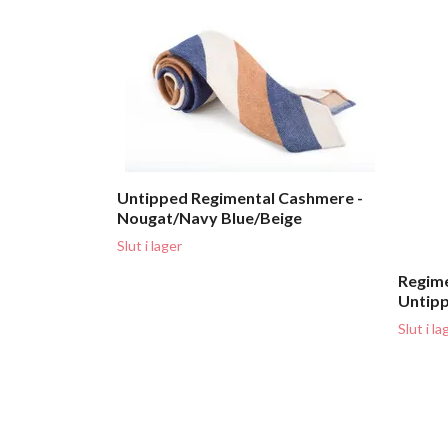
Untipped Regimental Cashmere -
Nougat/Navy Blue/Beige
Slut i lager
Regime
Untipp
Slut i la