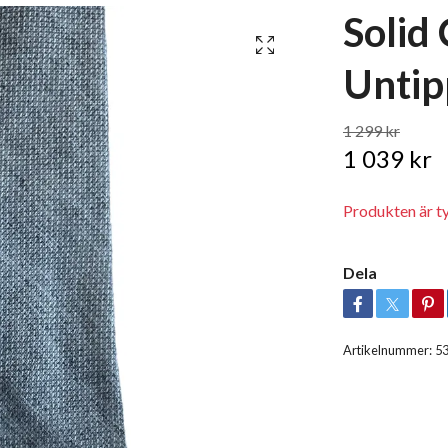
Solid
Untip
1 299 kr
1 039 kr
Produkten är tyvä
Dela
Artikelnummer:
5