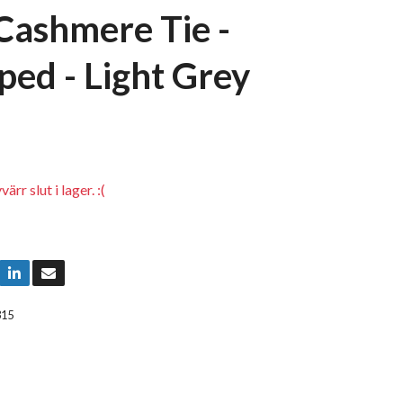
 Cashmere Tie -
ped - Light Grey
rr slut i lager. :(
315