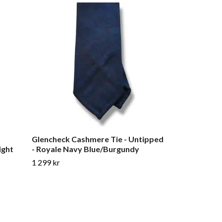
Glencheck Cashmere Tie - Untipped
Plaid Cashmer
ight
- Royale Navy Blue/Burgundy
- Green/Light
1 299 kr
Slut i lager