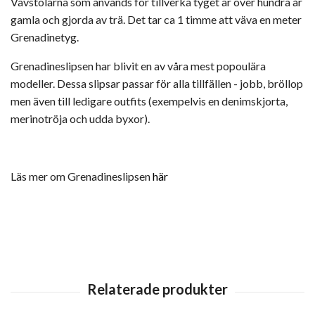
Vävstolarna som används för tillverka tyget är över hundra år
gamla och gjorda av trä. Det tar ca 1 timme att väva en meter
Grenadinetyg.
Grenadineslipsen har blivit en av våra mest popoulära
modeller. Dessa slipsar passar för alla tillfällen - jobb, bröllop
men även till ledigare outfits (exempelvis en denimskjorta,
merinotröja och udda byxor).
Läs mer om Grenadineslipsen
här