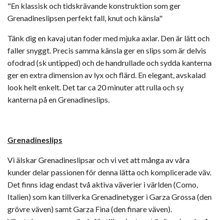
"En klassisk och tidskrävande konstruktion som ger
Grenadineslipsen perfekt fall, knut och känsla"
Tänk dig en kavaj utan foder med mjuka axlar. Den är lätt och
faller snyggt. Precis samma känsla ger en slips som är delvis
ofodrad (sk untipped) och de handrullade och sydda kanterna
ger en extra dimension av lyx och flärd. En elegant, avskalad
look helt enkelt. Det tar ca 20 minuter att rulla och sy
kanterna på en Grenadineslips.
Grenadineslips
Vi älskar Grenadineslipsar och vi vet att många av våra
kunder delar passionen för denna lätta och komplicerade väv.
Det finns idag endast två aktiva väverier i världen (Como,
Italien) som kan tillverka Grenadinetyger i Garza Grossa (den
grövre väven) samt Garza Fina (den finare väven).