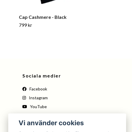
Cap Cashmere - Black
Flat Cap Wool
799 kr
599 kr
599 kr
Sociala medier
Facebook
Instagram
YouTube
Pinterest
Vi använder cookies
Tiktok