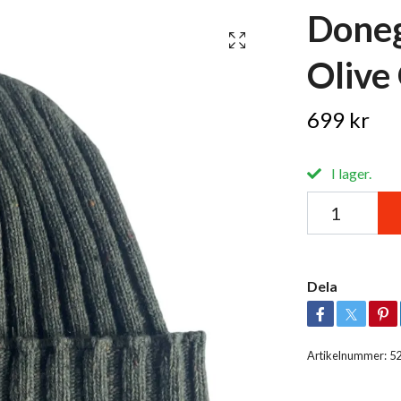
Doneg
Olive
699 kr
I lager.
Dela
Artikelnummer:
5