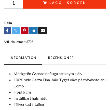
LÄGG I KORGEN
Dela
Artikelnummer:
6706
INFORMATION
RECENSIONER
Mörkgrön Grenadinefluga att knyta själv
100% side Garza Fina -väv. Tyget vävs på trävävstolar i
Como
Höjd 6 cm
Inställbart halsmått
Tillverkad i Italien