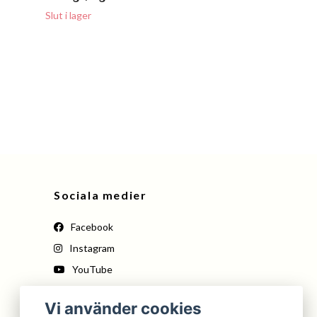
Slut i lager
Regimental W
Blue
699 kr
Sociala medier
Facebook
Instagram
YouTube
Pinterest
Vi använder cookies
Tiktok