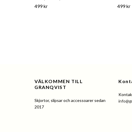
499 kr
499 kr
VÄLKOMMEN TILL
Kont
GRANQVIST
Kontakt
Skjortor, slipsar och accessoarer sedan
info@g
2017