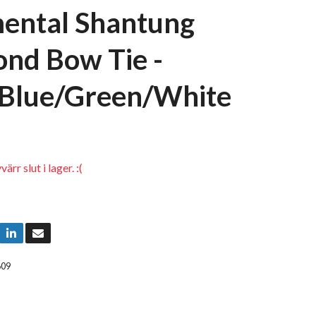
ental Shantung
nd Bow Tie -
Blue/Green/White
rr slut i lager. :(
609