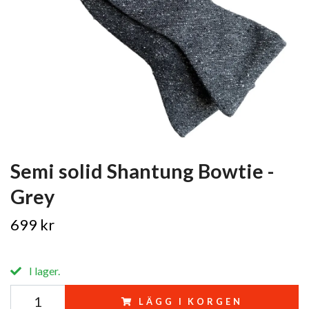
Semi solid Shantung Bowtie -
Grey
699 kr
I lager.
LÄGG I KORGEN