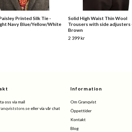
aisley Printed Silk Tie -
Solid High Waist Thin Wool
ght Navy Blue/Yellow/White
Trousers with side adjusters 
Brown
2 399 kr
akt
Information
a oss via mail
Om Granqvist
ranqviststore.se
eller via vår chat
Öppettider
Kontakt
Blog