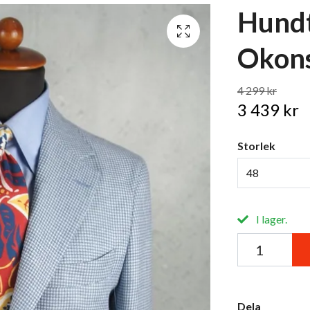
Hundt
Okons
4 299 kr
3 439 kr
Storlek
48
I lager.
Dela