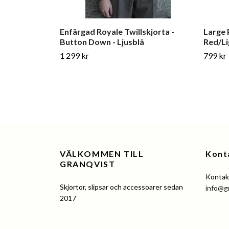
Enfärgad Royale Twillskjorta -
Large P
Button Down - Ljusblå
Red/Li
1 299 kr
799 kr
VÄLKOMMEN TILL
Kont
GRANQVIST
Kontakt
Skjortor, slipsar och accessoarer sedan
info@g
2017