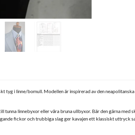
iskt tyg i linne/bomull. Modellen är inspirerad av den neapolitans
ll tunna linnebyxor eller våra bruna ullbyxor. Bär den gärna med sk
ggande fickor och trubbiga slag ger kavajen ett klassiskt uttryck 