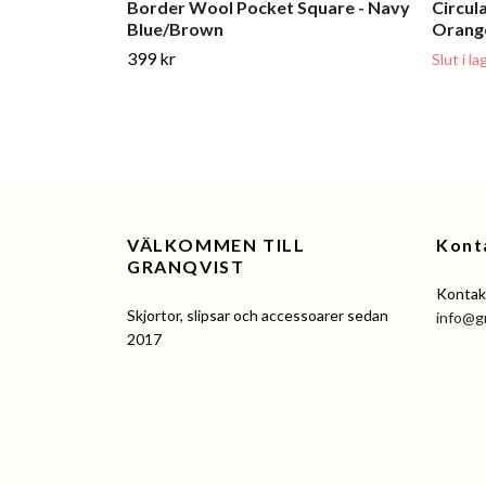
Border Wool Pocket Square - Navy
Circul
Blue/Brown
Orang
399 kr
Slut i la
VÄLKOMMEN TILL
Kont
GRANQVIST
Kontakt
Skjortor, slipsar och accessoarer sedan
info@g
2017