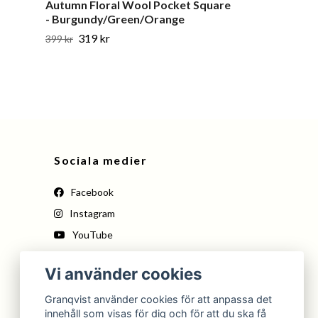
Autumn Floral Wool Pocket Square
Camel Silk Po
- Burgundy/Green/Orange
Yellow/Brow
319 kr
399 kr
399 kr
Sociala medier
Facebook
Instagram
YouTube
Pinterest
Vi använder cookies
Tiktok
Granqvist använder cookies för att anpassa det
innehåll som visas för dig och för att du ska få