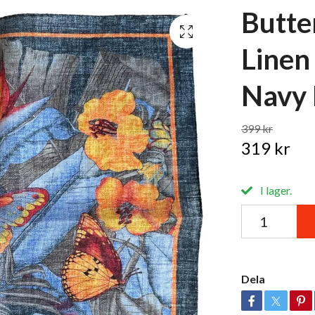
Butte
Linen
Navy 
399 kr
319 kr
I lager.
Dela