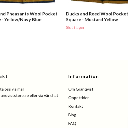
and Pheasants Wool Pocket
Ducks and Reed Wool Pocke
 - Yellow/Navy Blue
Square - Mustard Yellow
Slut i lager
akt
Information
a oss via mail
Om Granqvist
ranqviststore.se
eller via vår chat
Öppettider
Kontakt
Blog
FAQ