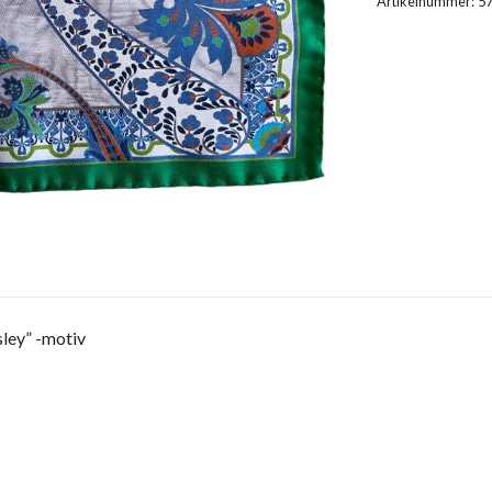
Artikelnummer:
5
sley” -motiv