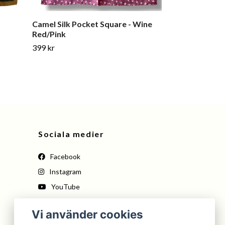
t
Camel Silk Pocket Square - Wine
Silk Ferro di
Red/Pink
- Lilac/Grey/
399 kr
399 kr
Sociala medier
Facebook
Instagram
YouTube
Pinterest
Vi använder cookies
Tiktok