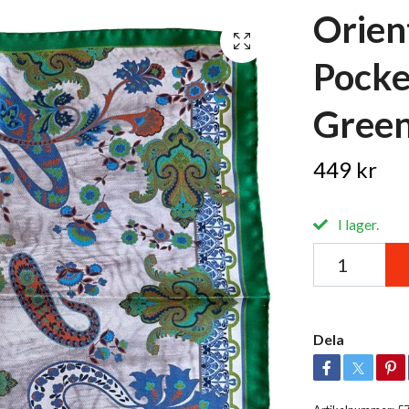
Orient
Pocke
Green
449 kr
I lager.
Dela