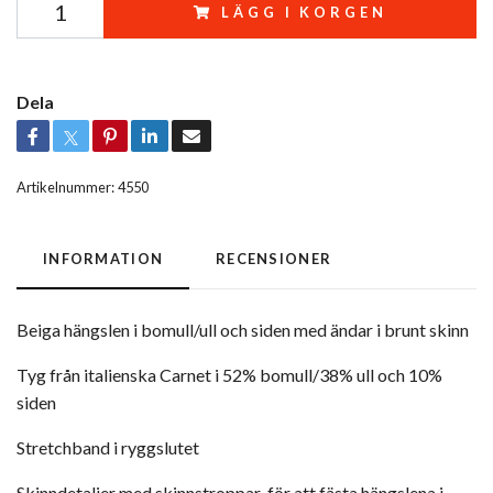
LÄGG I KORGEN
Dela
Artikelnummer:
4550
INFORMATION
RECENSIONER
Beiga hängslen i bomull/ull och siden med ändar i brunt skinn
Tyg från italienska Carnet i 52% bomull/38% ull och 10%
siden
Stretchband i ryggslutet
Skinndetaljer med skinnstroppar för att fästa hängslena i