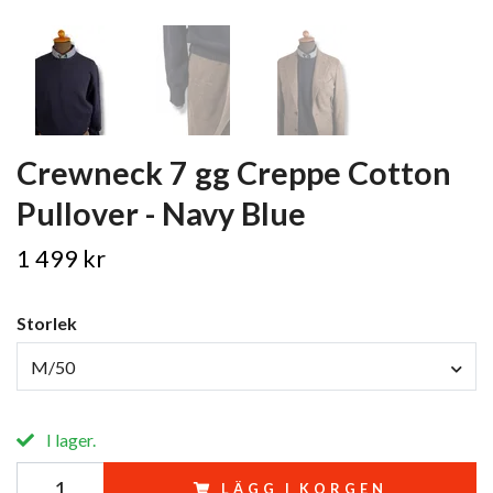
Crewneck 7 gg Creppe Cotton
Pullover - Navy Blue
1 499 kr
Storlek
M/50
I lager.
LÄGG I KORGEN