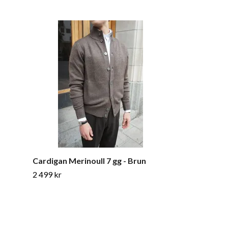
Cardigan Merinoull 7 gg - Brun
Crewneck Ga
Pullover - Ma
2 499 kr
799 kr
999 kr