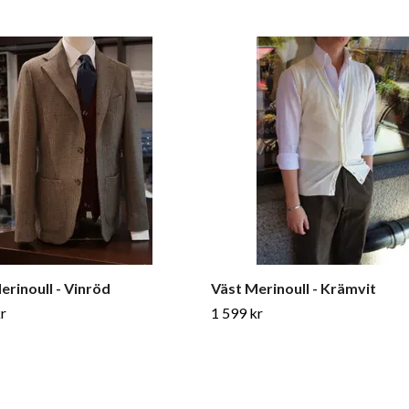
erinoull - Vinröd
Väst Merinoull - Krämvit
r
1 599 kr