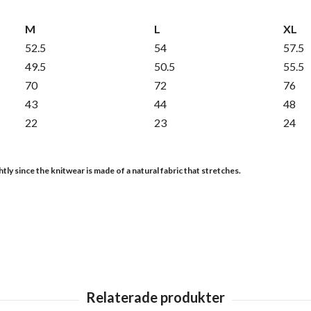
M
L
XL
52.5
54
57.5
49.5
50.5
55.5
70
72
76
43
44
48
22
23
24
ly since the knitwear is made of a natural fabric that stretches.