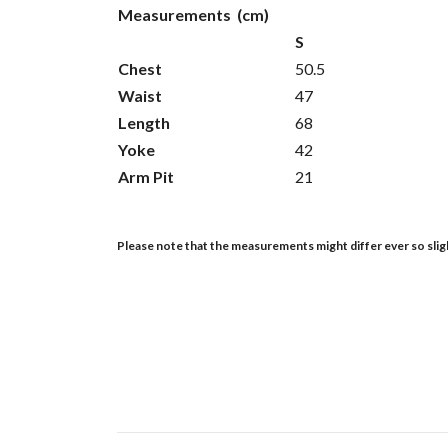
Measurements (cm)
S
Chest
50.5
Waist
47
Length
68
Yoke
42
Arm Pit
21
Please note that the measurements might differ ever so slight