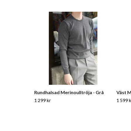
Rundhalsad Merinoulltröja - Grå
Väst M
1 299 kr
1 599 k