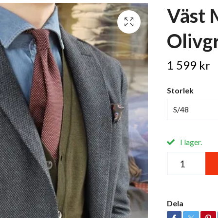
Väst 
Olivg
1 599 kr
Storlek
S/48
I lager.
Dela