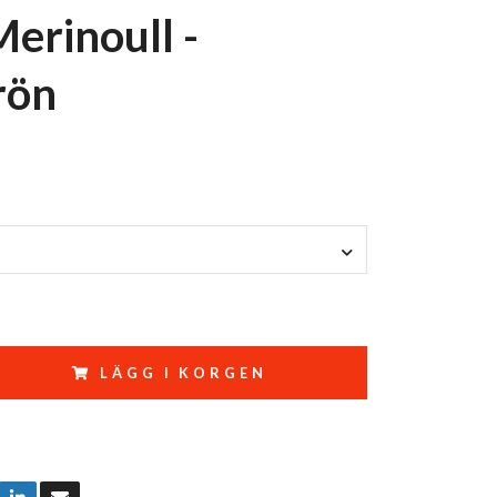
Merinoull -
rön
LÄGG I KORGEN