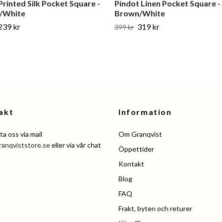
 Printed Silk Pocket Square -
Pindot Linen Pocket Square -
e/White
Brown/White
239 kr
319 kr
399 kr
akt
Information
a oss via mail
Om Granqvist
ranqviststore.se
eller via vår chat
Öppettider
Kontakt
Blog
FAQ
Frakt, byten och returer