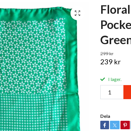
Floral
Pocke
Gree
299 kr
239 kr
I lager.
Dela