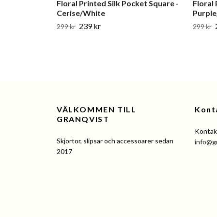
Floral Printed Silk Pocket Square -
Floral
Cerise/White
Purpl
239 kr
299 kr
299 kr
VÄLKOMMEN TILL
Kont
GRANQVIST
Kontakt
Skjortor, slipsar och accessoarer sedan
info@g
2017