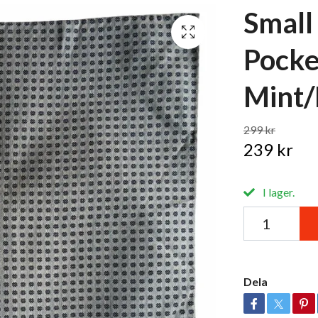
Small 
Pocke
Mint/
299 kr
239 kr
I lager.
Dela