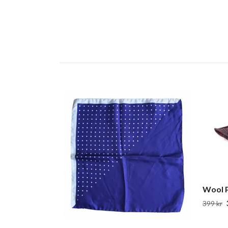
Wool P
399 kr