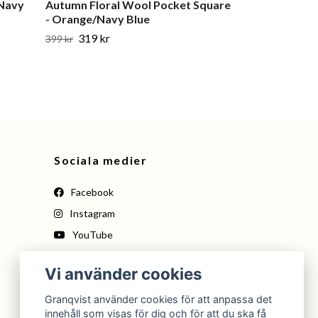
 Navy
Autumn Floral Wool Pocket Square
Flowers and B
- Orange/Navy Blue
Square - Navy
319 kr
319 kr
399 kr
399 kr
Sociala medier
Facebook
Instagram
YouTube
Pinterest
Vi använder cookies
Tiktok
Granqvist använder cookies för att anpassa det
innehåll som visas för dig och för att du ska få