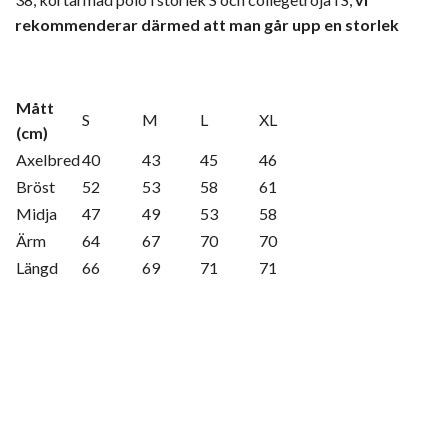
rekommenderar därmed att man går upp en storlek
Mått
S
M
L
XL
(cm)
Axelbred
40
43
45
46
Bröst
52
53
58
61
Midja
47
49
53
58
Ärm
64
67
70
70
Längd
66
69
71
71