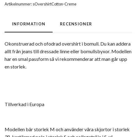
Artikelnummer:
sOvershirtCotton-Creme
INFORMATION
RECENSIONER
Okonstruerad och ofodrad overshirt i bomull. Du kan addera
allt från jeans till dressade linne eller bomullsbyxor. Modellen
har en smal passform så vi rekommenderar att man går upp
en storlek.
Tillverkad i Europa
Modellen bär storlek M och använder våra skjortor i storlek
38, kortärmad polo i storlek S och collegetröja i S,
vi