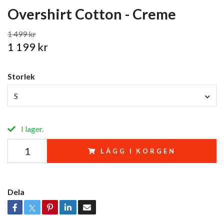
Overshirt Cotton - Creme
1 499 kr
1 199 kr
Storlek
S
I lager.
LÄGG I KORGEN
Dela