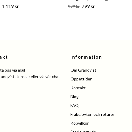
1 119 kr
799 kr
999 kr
akt
Information
a oss via mail
Om Granqvist
ranqviststore.se
eller via vår chat
Öppettider
Kontakt
Blog
FAQ
Frakt, byten och returer
Köpvillkor
Storleksguide