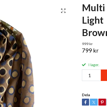
Multi 
Light
Brown
999 kr
799 kr
I lager.
Dela