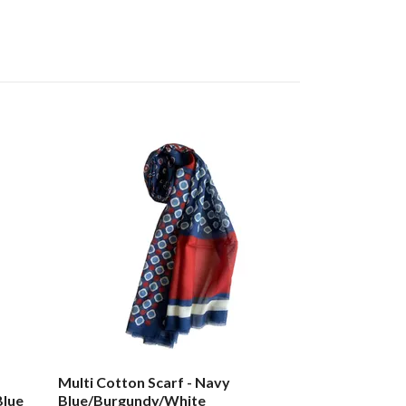
Multi Cotton Scarf - Navy
Floral Cotton/
Blue
Blue/Burgundy/White
Burgundy/Blu