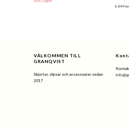
Slut i lager
1 399 kr
VÄLKOMMEN TILL
Kont
GRANQVIST
Kontakt
Skjortor, slipsar och accessoarer sedan
info@g
2017