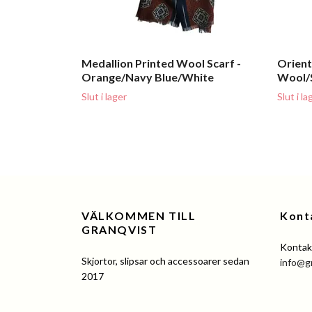
Medallion Printed Wool Scarf -
Orient
Orange/Navy Blue/White
Wool/S
Slut i lager
Slut i la
VÄLKOMMEN TILL
Kont
GRANQVIST
Kontakt
Skjortor, slipsar och accessoarer sedan
info@g
2017