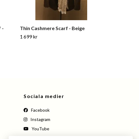
 -
Thin Cashmere Scarf - Beige
Paisley Cotto
1 699 kr
799 kr
999 kr
Sociala medier
Facebook
Instagram
YouTube
Pinterest