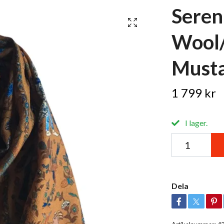
Seren
Wool/
Musta
1 799 kr
I lager.
Dela