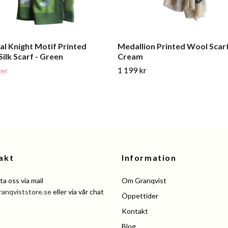
al Knight Motif Printed
Medallion Printed Wool Scarf
ilk Scarf - Green
Cream
1 199 kr
ger
akt
Information
a oss via mail
Om Granqvist
ranqviststore.se
eller via vår chat
Öppettider
Kontakt
Blog