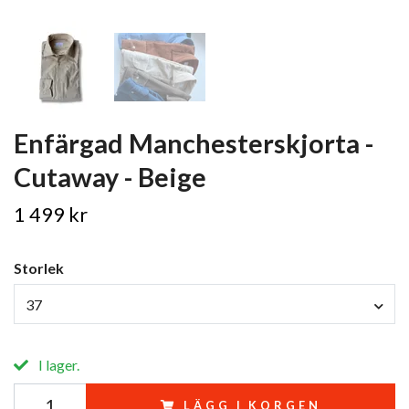
Enfärgad Manchesterskjorta -
Cutaway - Beige
1 499 kr
Storlek
37
I lager.
LÄGG I KORGEN