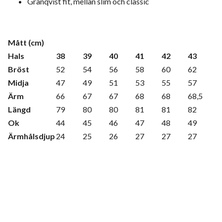
Granqvist fit, mellan slim och classic
Mått (cm)
Hals
38
39
40
41
42
43
Bröst
52
54
56
58
60
62
Midja
47
49
51
53
55
57
Ärm
66
67
67
68
68
68,5
Längd
79
80
80
81
81
82
Ok
44
45
46
47
48
49
Ärmhålsdjup
24
25
26
27
27
27