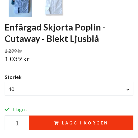
Enfärgad Skjorta Poplin -
Cutaway - Blekt Ljusblå
1 299 kr
1 039 kr
Storlek
40
I lager.
LÄGG I KORGEN