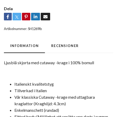
Dela
Artikelnummer:
SH1269lb
INFORMATION
RECENSIONER
Ljusblå skjorta med cutaway -krage i 100% bomull
Italienskt kvalitetstyg
Tillverkad i Italien
Vår klassiska Cutaway -krage med uttagbara
kraglattor (Kraghöjd: 4.3cm)
Enkelmanschett (rundad)
Fitted body (Möjlighet att sprätta upp darts i ryggen