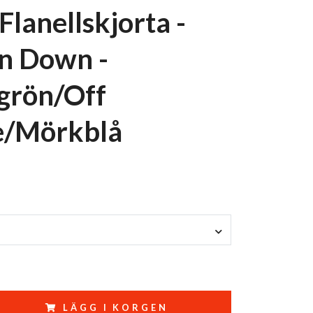
Flanellskjorta -
n Down -
grön/Off
e/Mörkblå
LÄGG I KORGEN