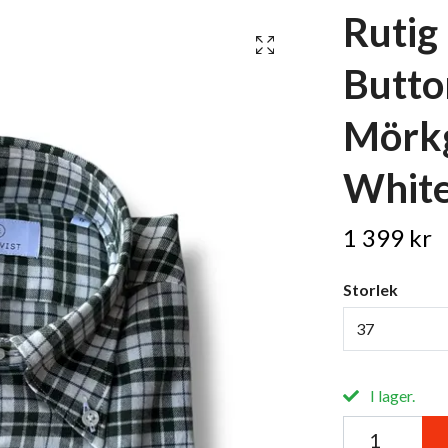
Rutig 
Butto
Mörk
Whit
1 399 kr
Storlek
37
I lager.