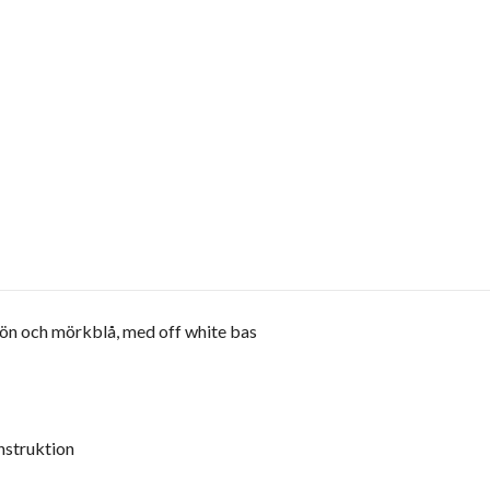
rön och mörkblå, med off white bas
nstruktion