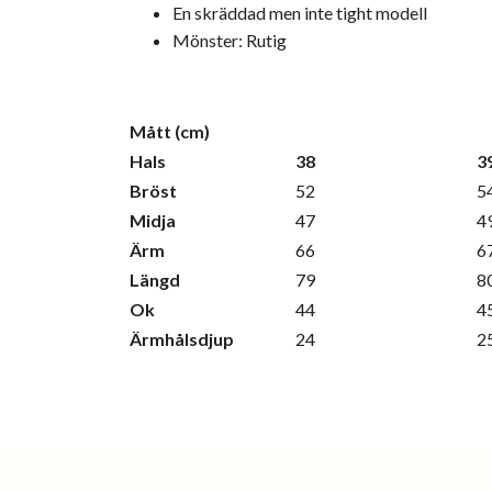
En skräddad men inte tight modell
Mönster: Rutig
Mått (cm)
Hals
38
3
Bröst
52
5
Midja
47
4
Ärm
66
6
Längd
79
8
Ok
44
4
Ärmhålsdjup
24
2