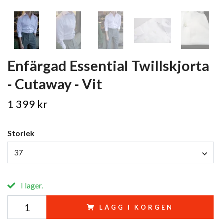
Enfärgad Essential Twillskjorta
- Cutaway - Vit
1 399 kr
Storlek
37
I lager.
LÄGG I KORGEN