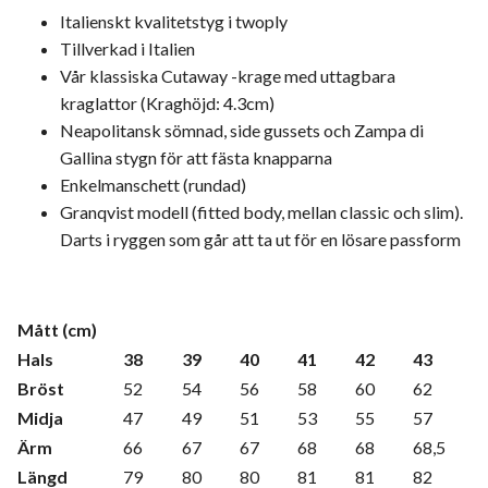
Italienskt kvalitetstyg i twoply
Tillverkad i Italien
Vår klassiska Cutaway -krage med uttagbara
kraglattor (Kraghöjd: 4.3cm)
Neapolitansk sömnad, side gussets och Zampa di
Gallina stygn för att fästa knapparna
Enkelmanschett (rundad)
Granqvist modell (fitted body, mellan classic och slim).
Darts i ryggen som går att ta ut för en lösare passform
Mått (cm)
Hals
38
39
40
41
42
43
Bröst
52
54
56
58
60
62
Midja
47
49
51
53
55
57
Ärm
66
67
67
68
68
68,5
Längd
79
80
80
81
81
82