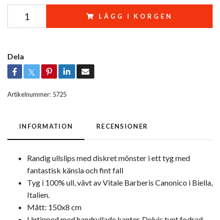
LÄGG I KORGEN
Dela
Artikelnummer:
5725
INFORMATION
RECENSIONER
Randig ullslips med diskret mönster i ett tyg med
fantastisk känsla och fint fall
Tyg i 100% ull, vävt av Vitale Barberis Canonico i Biella,
Italien.
Mått: 150x8 cm
Untipped med handrullade kanter. Delvis tunt fodrad.