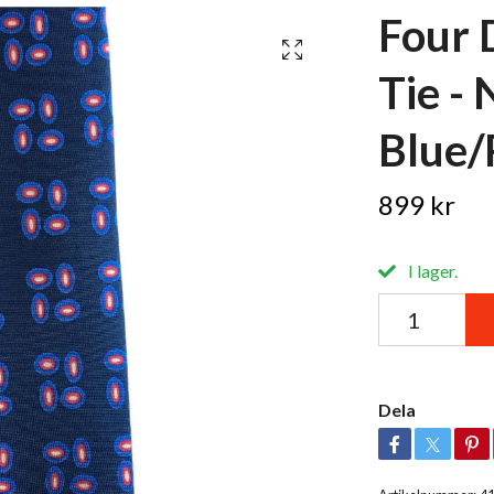
Four 
Tie -
Blue/
899 kr
I lager.
Dela