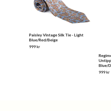
Paisley Vintage Silk Tie - Light
Blue/Red/Beige
999 kr
Regime
Untipp
Blue/D
999 kr