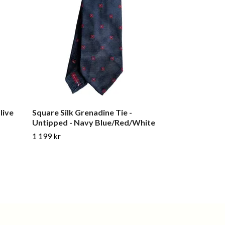
live
Square Silk Grenadine Tie -
Enfärgad Virka
Untipped - Navy Blue/Red/White
Oliv
1 199 kr
999 kr