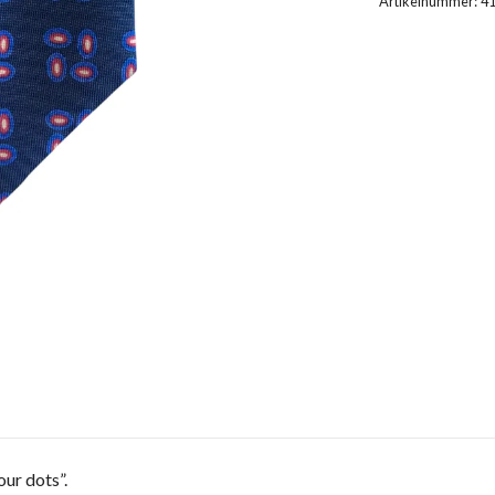
Artikelnummer:
4
ur dots”.