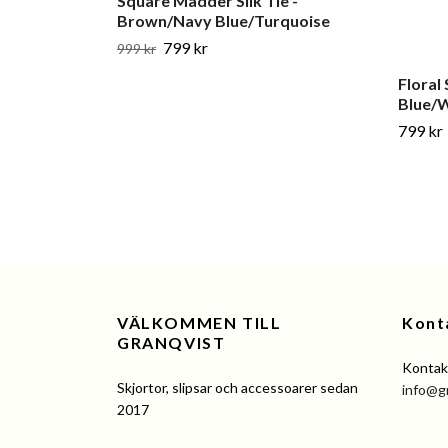
Square Madder Silk Tie -
Brown/Navy Blue/Turquoise
799 kr
999 kr
Floral 
Blue/
799 kr
VÄLKOMMEN TILL
Kont
GRANQVIST
Kontakt
Skjortor, slipsar och accessoarer sedan
info@g
2017