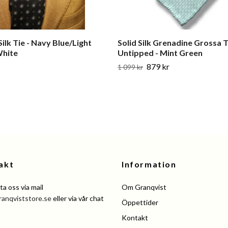
Silk Tie - Navy Blue/Light
Solid Silk Grenadine Grossa T
White
Untipped - Mint Green
879 kr
1 099 kr
akt
Information
a oss via mail
Om Granqvist
ranqviststore.se
eller via vår chat
Öppettider
Kontakt