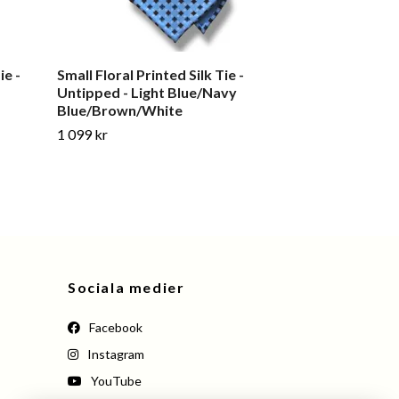
ie -
Small Floral Printed Silk Tie -
Micro Printed 
Untipped - Light Blue/Navy
Red/Grey
Blue/Brown/White
1 099 kr
1 099 kr
Sociala medier
Facebook
Instagram
YouTube