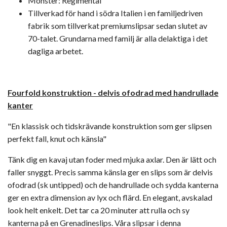
Mönster: Regimental
Tillverkad för hand i södra Italien i en familjedriven
fabrik som tillverkat premiumslipsar sedan slutet av
70-talet. Grundarna med familj är alla delaktiga i det
dagliga arbetet.
Fourfold konstruktion -
delvis ofodrad med handrullade
kanter
"En klassisk och tidskrävande konstruktion som ger slipsen
perfekt fall, knut och känsla"
Tänk dig en kavaj utan foder med mjuka axlar. Den är lätt och
faller snyggt. Precis samma känsla ger en slips som är delvis
ofodrad (sk untipped) och de handrullade och sydda kanterna
ger en extra dimension av lyx och flärd. En elegant, avskalad
look helt enkelt. Det tar ca 20 minuter att rulla och sy
kanterna på en Grenadineslips. Våra slipsar i denna