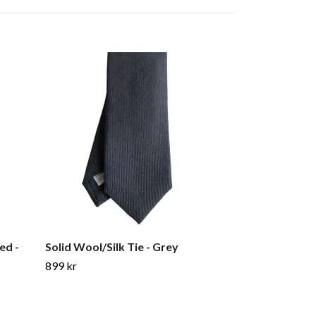
ed -
Solid Wool/Silk Tie - Grey
Regimental Sh
Untipped - N
899 kr
Blue/Burgund
999 kr