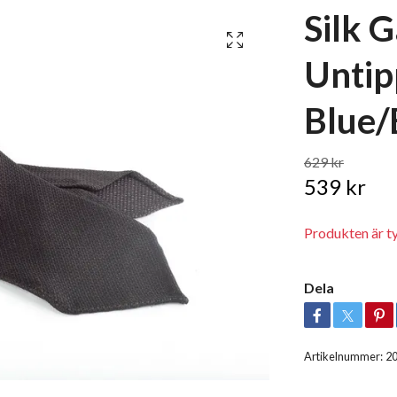
Silk G
Untip
Blue
629 kr
539 kr
Produkten är tyvä
Dela
Artikelnummer:
2