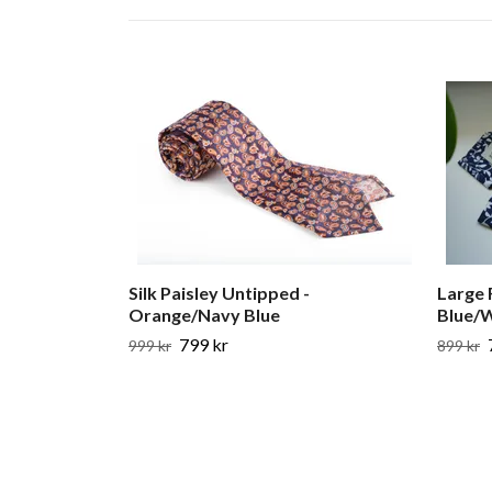
Silk Paisley Untipped -
Large F
Orange/Navy Blue
Blue/
799 kr
999 kr
899 kr