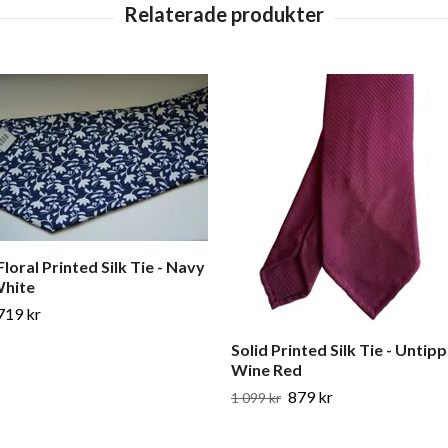
loral Printed Silk Tie - Navy
White
719 kr
Solid Printed Silk Tie - Untipp
Wine Red
879 kr
1 099 kr