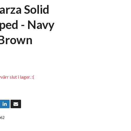
arza Solid
ped - Navy
/Brown
rr slut i lager. :(
062