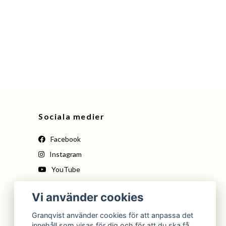
Merinoullstr
129 kr
Sociala medier
Facebook
Instagram
YouTube
Pinterest
Vi använder cookies
Tiktok
Granqvist använder cookies för att anpassa det
innehåll som visas för dig och för att du ska få