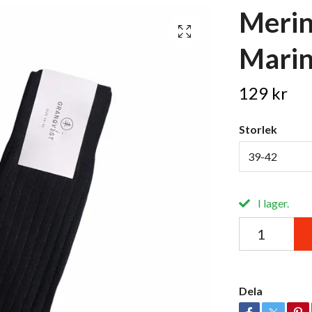
Merin
Marin
129 kr
Storlek
39-42
I lager.
Dela