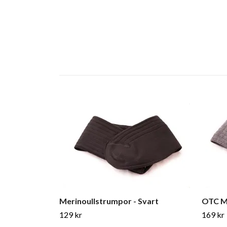
Merinoullstrumpor - Svart
OTC Me
129 kr
169 kr