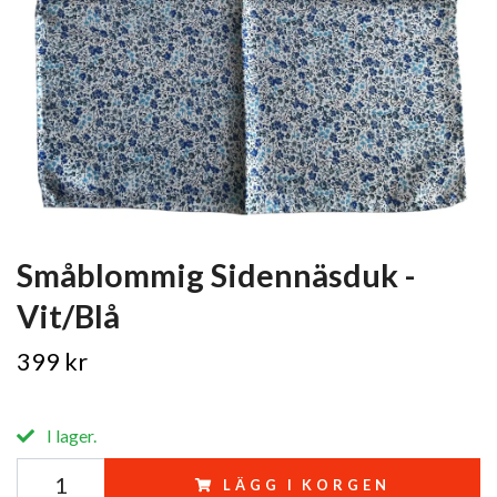
Småblommig Sidennäsduk -
Vit/Blå
399 kr
I lager.
LÄGG I KORGEN