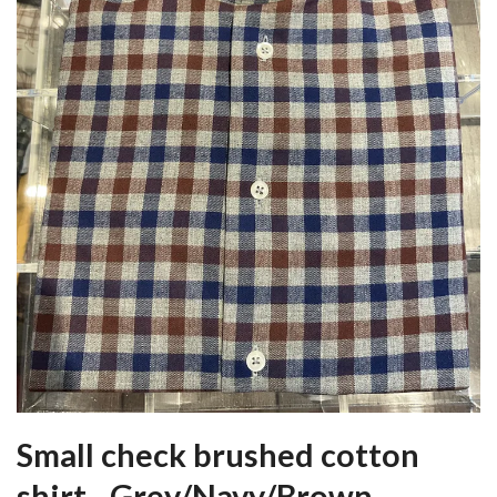
Small check brushed cotton
shirt - Grey/Navy/Brown