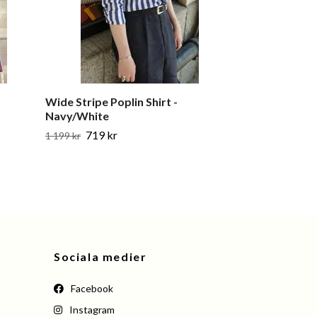
Wide Stripe Poplin Shirt -
Solid 120/2 Co
Navy/White
779 kr
1 299 kr
719 kr
1 199 kr
Sociala medier
Facebook
Instagram