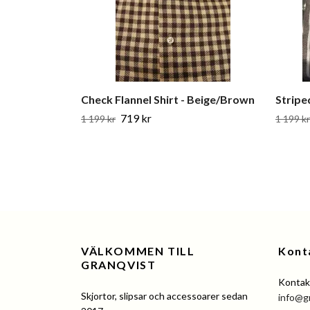
Check Flannel Shirt - Beige/Brown
Stripe
719 kr
1 199 kr
1 199 kr
VÄLKOMMEN TILL
Kont
GRANQVIST
Kontakt
Skjortor, slipsar och accessoarer sedan
info@g