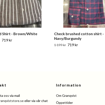
d Shirt - Brown/White
Check brushed cotton shirt -
Navy/Burgundy
719 kr
719 kr
1 199 kr
akt
Information
a oss via mail
Om Granqvist
ranqviststore.se
eller via vår chat
Öppettider