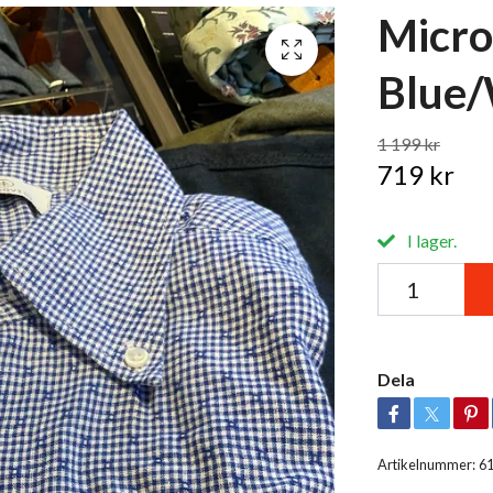
Micro
Blue/
1 199 kr
719 kr
I lager.
Dela
Artikelnummer:
6