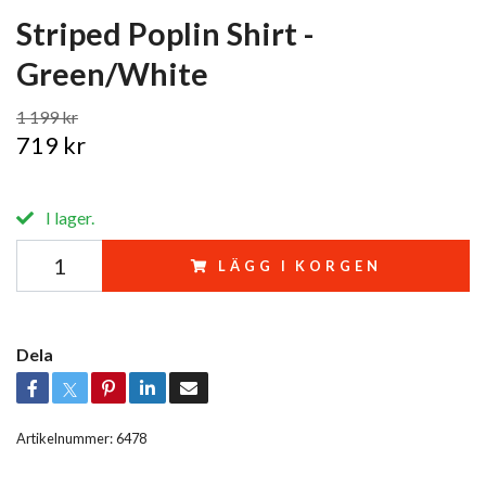
Striped Poplin Shirt -
Green/White
1 199 kr
719 kr
I lager.
LÄGG I KORGEN
Dela
Artikelnummer:
6478