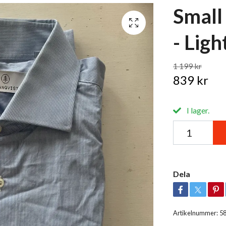
Small
- Lig
1 199 kr
839 kr
I lager.
Dela
Artikelnummer:
5