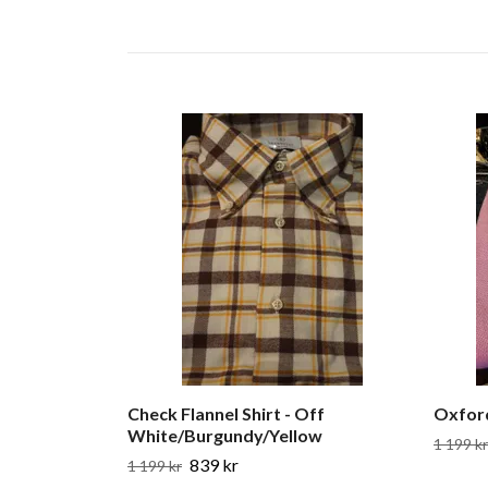
Check Flannel Shirt - Off
Oxford
White/Burgundy/Yellow
1 199 kr
839 kr
1 199 kr