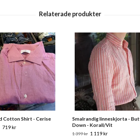
 Cotton Shirt - Cerise
Smalrandig linneskjorta - Bu
Down - Korall/Vit
719 kr
1 119 kr
1 399 kr