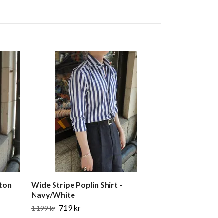
tton
Wide Stripe Poplin Shirt -
Smalrandig Tw
Navy/White
down - Brun/V
719 kr
1 039 
1 199 kr
1 299 kr