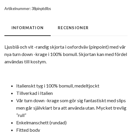
Artikelnummer:
38pinptdlbs
INFORMATION
RECENSIONER
Ljusblå och vit -randig skjorta i oxfordväv (pinpoint) med vår
nya turn down -krage i 100% bomull. Skjortan kan med fördel
användas till kostym.
Italienskt tyg i 100% bomull, medeltjockt
Tillverkad i Italien
Vår turn down -krage som gör sig fantastiskt med slips
men går självklart bra att använda utan. Mycket trevlig
”rull”
Enkelmanschett (rundad)
Fitted body