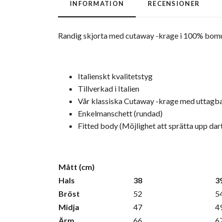
INFORMATION
RECENSIONER
Randig skjorta med cutaway -krage i 100% bomu
Italienskt kvalitetstyg
Tillverkad i Italien
Vår klassiska Cutaway -krage med uttagba
Enkelmanschett (rundad)
Fitted body (Möjlighet att sprätta upp dart
Mått (cm)
Hals
38
3
Bröst
52
5
Midja
47
4
Ärm
66
6