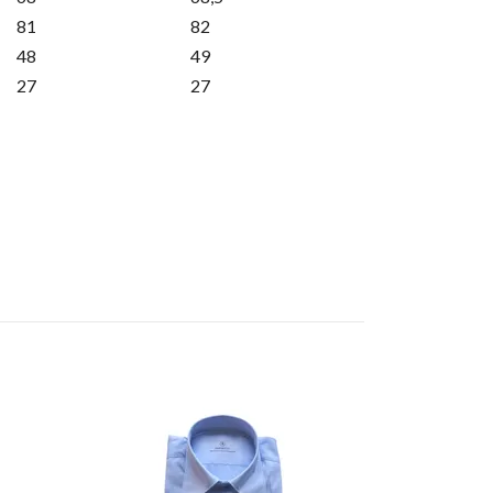
81
82
48
49
27
27