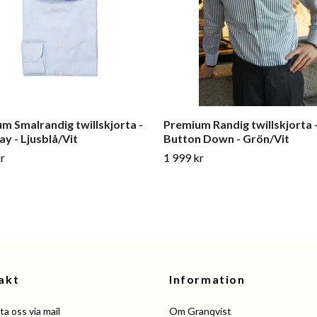
m Smalrandig twillskjorta -
Premium Randig twillskjorta 
y - Ljusblå/Vit
Button Down - Grön/Vit
r
1 999 kr
akt
Information
a oss via mail
Om Granqvist