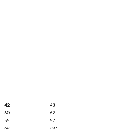
42
43
60
62
55
57
68
68,5