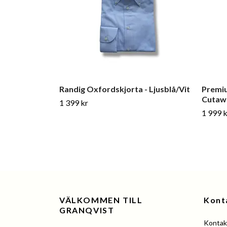
Randig Oxfordskjorta - Ljusblå/Vit
Premiu
Cutawa
1 399 kr
1 999 k
VÄLKOMMEN TILL
Kont
GRANQVIST
Kontakt