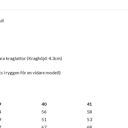
ll
ra kraglattor (Kraghöjd: 4.3cm)
s i ryggen för en vidare modell)
9
40
41
4
56
58
9
51
53
7
67
68