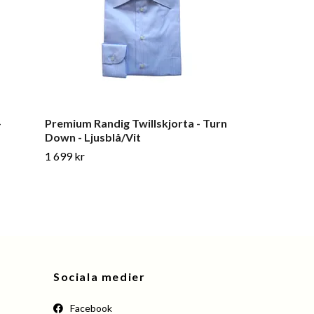
-
Premium Randig Twillskjorta - Turn
Solid Long Sle
Down - Ljusblå/Vit
Cutaway - Da
1 699 kr
1 199 kr
Sociala medier
Facebook