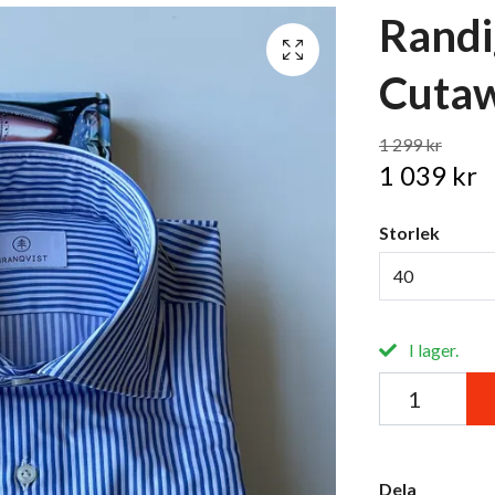
Randig
Cutaw
1 299 kr
1 039 kr
Storlek
40
I lager.
Dela