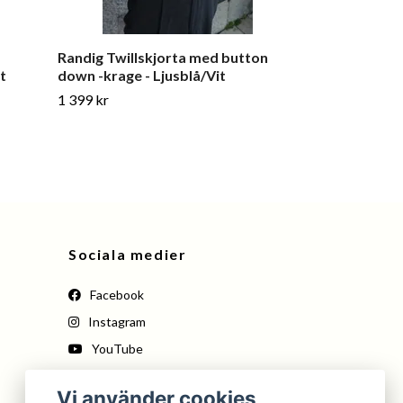
Randig Twillskjorta med button
Mikrorandig 
t
down -krage - Ljusblå/Vit
Down - Blå/Vi
1 399 kr
1 299 kr
Sociala medier
Facebook
Instagram
YouTube
Pinterest
Vi använder cookies
Tiktok