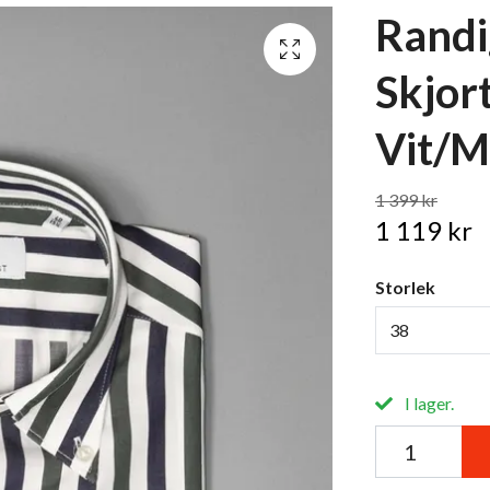
Randi
Skjor
Vit/M
1 399 kr
1 119 kr
Storlek
38
I lager.