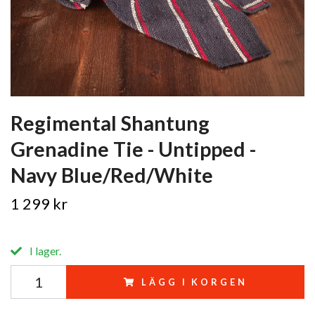
Regimental Shantung
Grenadine Tie - Untipped -
Navy Blue/Red/White
1 299 kr
I lager.
LÄGG I KORGEN