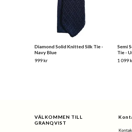
Diamond Solid Knitted Silk Tie -
Semi S
Navy Blue
Tie - 
999 kr
1 099 k
VÄLKOMMEN TILL
Kont
GRANQVIST
Kontakt