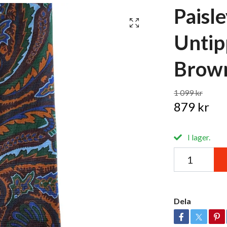
Paisle
Untip
Brown
1 099 kr
879 kr
I lager.
Dela