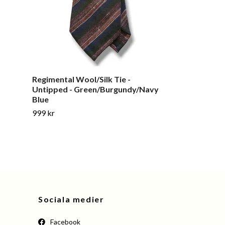
Regimental Wool/Silk Tie -
Large Medallio
Untipped - Green/Burgundy/Navy
Navy Blue/B
Blue
999 kr
999 kr
Sociala medier
Facebook