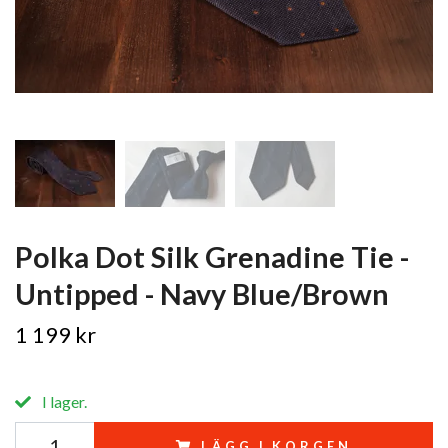
Polka Dot Silk Grenadine Tie -
Untipped - Navy Blue/Brown
1 199 kr
I lager.
LÄGG I KORGEN