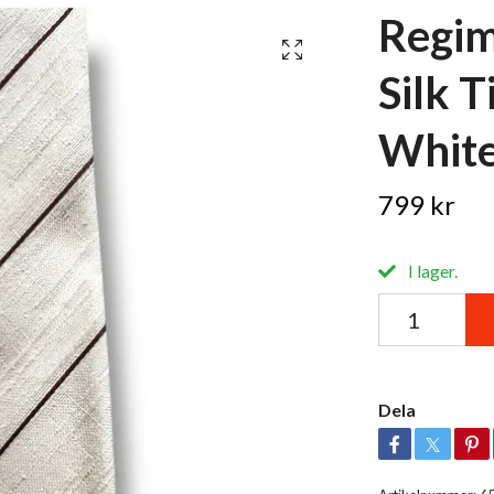
Regim
Silk T
Whit
799 kr
I lager.
Dela