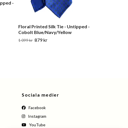
ipped -
Floral Printed Silk Tie - Untipped -
Medaljongmön
Cobolt Blue/Navy/Yellow
Ancient Madde
Rost/Mörkgrö
879 kr
1 099 kr
1 199 kr
Sociala medier
Facebook
Instagram
YouTube