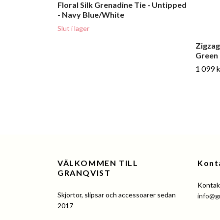
Floral Silk Grenadine Tie - Untipped
- Navy Blue/White
Slut i lager
Zigzag 
Green
1 099 k
VÄLKOMMEN TILL
Kont
GRANQVIST
Kontakt
Skjortor, slipsar och accessoarer sedan
info@g
2017