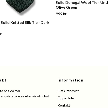
Solid Donegal Wool Tie - Unt
Olive Green
999 kr
Solid Knitted Silk Tie - Dark
r
akt
Information
a oss via mail
Om Granqvist
ranqviststore.se
eller via vår chat
Öppettider
Kontakt