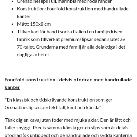
Grenadineslips i ull, marinblå med röda ränder
Konstruktion: Fourfold konstruktion med handrullade
kanter
Mått: 150x8 cm
Tillverkad för hand i södra Italien i en familjedriven
fabrik som tillverkat premiumslipsar sedan slutet av
70-talet. Grundarna med familj är alla delaktiga i det
dagliga arbetet.
Fourfold konstruktion -
delvis ofodrad med handrullade
kanter
"En klassisk och tidskrävande konstruktion som ger
Grenadineslipsen perfekt fall, knut och känsla"
Tänk dig en kavaj utan foder med mjuka axlar. Den är lätt och
faller snyggt. Precis samma känsla ger en slips som är delvis
ofodrad (sk untipped) och de handrullade och sydda kanterna