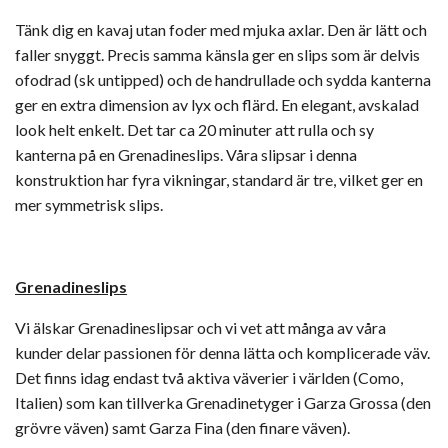
Tänk dig en kavaj utan foder med mjuka axlar. Den är lätt och
faller snyggt. Precis samma känsla ger en slips som är delvis
ofodrad (sk untipped) och de handrullade och sydda kanterna
ger en extra dimension av lyx och flärd. En elegant, avskalad
look helt enkelt. Det tar ca 20 minuter att rulla och sy
kanterna på en Grenadineslips. Våra slipsar i denna
konstruktion har fyra vikningar, standard är tre, vilket ger en
mer symmetrisk slips.
Grenadineslips
Vi älskar Grenadineslipsar och vi vet att många av våra
kunder delar passionen för denna lätta och komplicerade väv.
Det finns idag endast två aktiva väverier i världen (Como,
Italien) som kan tillverka Grenadinetyger i Garza Grossa (den
grövre väven) samt Garza Fina (den finare väven).