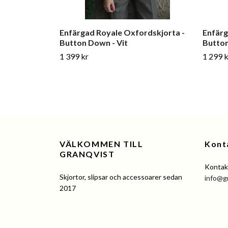
Enfärgad Royale Oxfordskjorta -
Enfärg
Button Down - Vit
Button
1 399 kr
1 299 k
VÄLKOMMEN TILL
Kont
GRANQVIST
Kontakt
Skjortor, slipsar och accessoarer sedan
info@g
2017