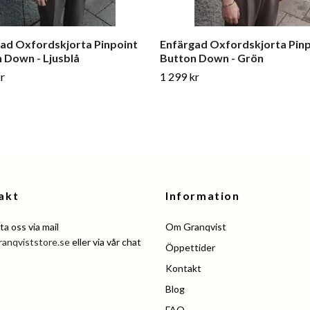
ad Oxfordskjorta Pinpoint
Enfärgad Oxfordskjorta Pinp
 Down - Ljusblå
Button Down - Grön
r
1 299 kr
akt
Information
a oss via mail
Om Granqvist
ranqviststore.se
eller via vår chat
Öppettider
Kontakt
Blog
FAQ