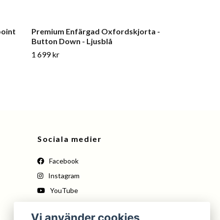
oint
Premium Enfärgad Oxfordskjorta -
Randig Supima
Button Down - Ljusblå
Button Down 
1 699 kr
1 599 kr
Sociala medier
Facebook
Instagram
YouTube
Pinterest
Vi använder cookies
Tiktok