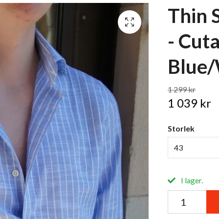
Thin 
- Cut
Blue/
1 299 kr
1 039 kr
Storlek
43
I lager.